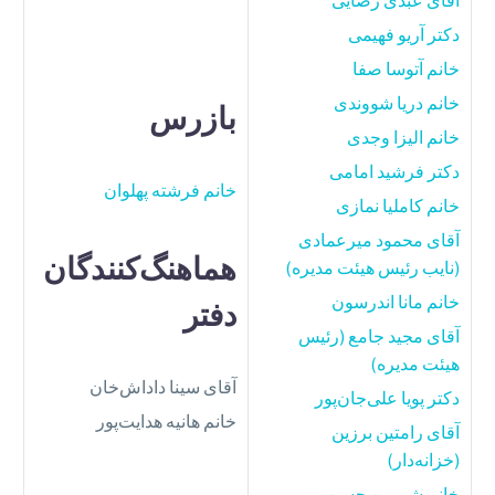
آقای عبدی رضایی
دکتر آریو فهیمی
خانم آتوسا صفا
خانم دریا شووندی
بازرس
خانم الیزا وجدی
دکتر فرشید امامی
خانم فرشته پهلوان
خانم کاملیا نمازی
آقای محمود میرعمادی
هماهنگ‌کنندگان
(نایب رئیس هیئت مدیره)
خانم مانا اندرسون
دفتر
آقای مجید جامع (رئیس
هیئت مدیره)
آقای سینا داداش‌خان
دکتر پویا علی‌جان‌پور
خانم هانیه هدایت‌پور
آقای رامتین برزین
(خزانه‌دار)
خانم شرمین حسن‌پور