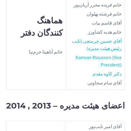
خانم فریده محرر آریان‌پور
خانم فرشته پهلوان
هماهنگ‌
آقای قاسم بیات
کنندگان دفتر
خانم هدیه کشاورز
آقای حسین چرمتچی (نایب
رئیس هیئت مدیره)
خانم آناهیتا خرم‌نیا
Kamran Mouzoon (Vice
President)
دکتر کاوه مقدم
آقای سام سخاوتی
اعضای هیئت مدیره – 2013 , 2014
آقای امیر نایب‌پور