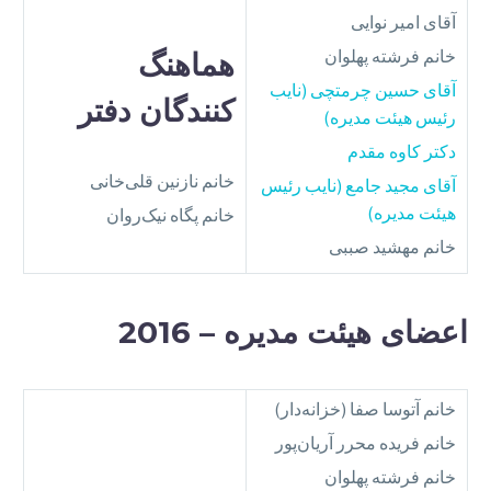
آقای امیر نوایی
خانم فرشته پهلوان
هماهنگ‌
آقای حسین چرمتچی (نایب
کنندگان دفتر
رئیس هیئت مدیره)
دکتر کاوه مقدم
خانم نازنین قلی‌خانی
آقای مجید جامع (نایب رئیس
هیئت مدیره)
خانم پگاه نیک‌روان
خانم مهشید صببی
اعضای هیئت مدیره – 2016
خانم آتوسا صفا (خزانه‌دار)
خانم فریده محرر آریان‌پور
خانم فرشته پهلوان