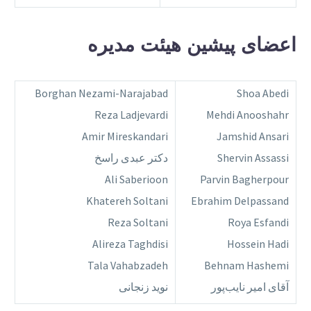
اعضای پیشین هیئت مدیره
Borghan Nezami-Narajabad
Shoa Abedi
Reza Ladjevardi
Mehdi Anooshahr
Amir Mireskandari
Jamshid Ansari
Shervin Assassi
دکتر عبدی راسخ
Ali Saberioon
Parvin Bagherpour
Khatereh Soltani
Ebrahim Delpassand
Reza Soltani
Roya Esfandi
Alireza Taghdisi
Hossein Hadi
Tala Vahabzadeh
Behnam Hashemi
آقای امیر نایب‌پور
نوید زنجانی