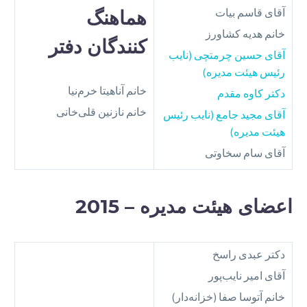
آقای قاسم بیات
هماهنگ‌
خانم هدیه کشاورز
کنندگان دفتر
آقای حسین چرمتچی (نایب
رئیس هیئت مدیره)
خانم آناهیتا خرم‌نیا
دکتر کاوه مقدم
خانم نازنین قلی‌خانی
آقای مجید جامع (نایب رئیس
هیئت مدیره)
آقای سام سخاوتی
اعضای هیئت مدیره – 2015
دکتر عبدی راسخ
آقای امیر نایب‌پور
خانم آتوسا صفا (خزانه‌دار)